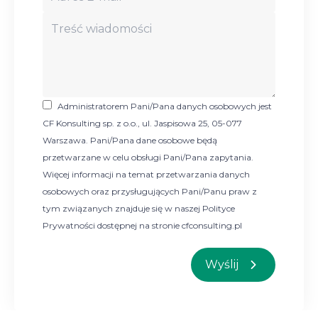
level for quantification and reporting of
greenhouse gas emissions and removals
ISO 14064-2:2019(en) Greenhouse gases — Part 2:
Specification with guidance at the project level for
quantification, monitoring and reporting of
greenhouse gas emission reductions or removal
Administratorem Pani/Pana danych osobowych jest
enhancements
CF Konsulting sp. z o.o., ul. Jaspisowa 25, 05-077
ISO 14064-3:2019 Greenhouse gases — Part 3:
Warszawa. Pani/Pana dane osobowe będą
przetwarzane w celu obsługi Pani/Pana zapytania.
Specification with guidance for the verification and
Więcej informacji na temat przetwarzania danych
validation of greenhouse gas statements
osobowych oraz przysługujących Pani/Panu praw z
PAS 2050 - szczegółowy opis sposobu obliczania,
tym związanych znajduje się w naszej Polityce
oparty na normach: ISO 14021, ISO 14040, ISO
Prywatności dostępnej na stronie cfconsulting.pl
14044:2006 i wytycznych IPCC;
Wyślij