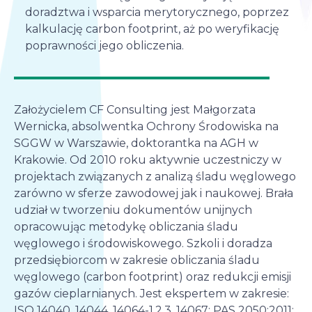
doradztwa i wsparcia merytorycznego, poprzez
kalkulację carbon footprint, aż po weryfikację
poprawności jego obliczenia
.
Założycielem CF Consulting jest Małgorzata
Wernicka, absolwentka Ochrony Środowiska na
SGGW w Warszawie, doktorantka na AGH w
Krakowie. Od 2010 roku aktywnie uczestniczy w
projektach związanych z analizą śladu węglowego
zarówno w sferze zawodowej jak i naukowej. Brała
udział w tworzeniu dokumentów unijnych
opracowując metodykę obliczania śladu
węglowego i środowiskowego. Szkoli i doradza
przedsiębiorcom w zakresie obliczania śladu
węglowego (carbon footprint) oraz redukcji emisji
gazów cieplarnianych. Jest ekspertem w zakresie:
ISO 14040, 14044, 14064-1,2,3, 14067; PAS 2050:2011;