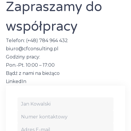
dwóch zakresach:
Zapraszamy do
współpracy
Telefon:
(+48) 784 964 432
biuro@cfconsulting.pl
Godziny pracy:
Pon.-Pt. 10:00 – 17:00
Bądź z nami na bieżąco
GHG Protocol (The Greenhouse Gas Protocol A
LinkedIn
Corporate Accounting and Reporting Standard)
ISO 14067:2018 Greenhouse gases — Carbon
footprint of products — Requirements and
guidelines for quantification
ISO 14064-1:2018 Greenhouse gases — Part 1:
Specification with guidance at the organization